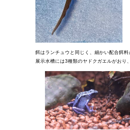
餌はランチュウと同じく、細かい配合餌料
展示水槽には
3
種類のヤドクガエルがおり