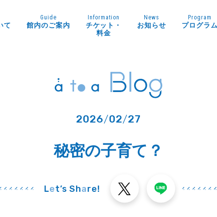
Guide
Information
News
Program
いて
館内のご案内
チケット・
お知らせ
プログラ
料金
2026
/
02
/
27
秘密の子育て？
L
e
t’s Sh
a
re!