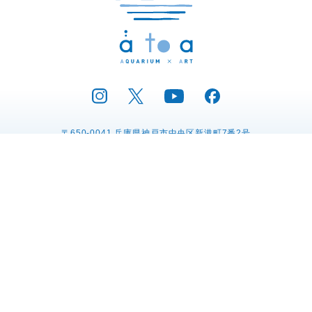
〒650-0041 兵庫県神戸市中央区新港町7番2号
電話：078-771-9393
プレスリリース
運営会社の紹介
プライバシーポリシー
動物取扱業に関する表示
特定商取引法に関する表記
採用情報
リンク集
お問い合わせ
Copyright © atoa.All Rights Reserved.