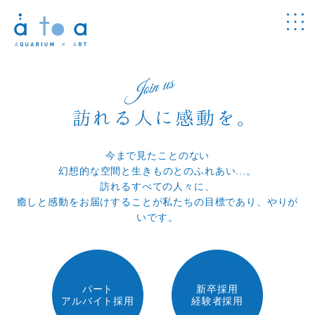
Concept
アトアについて
Guide
館内のご案内
今まで見たことのない
Information
チケット・
料金
幻想的な空間と生きものとのふれあい...。
訪れるすべての人々に、
News
癒しと感動をお届けすることが私たちの目標であり、やりが
お知らせ
いです。
Program
プログラム
Study
学び
パート
新卒採用
アルバイト採用
経験者採用
Cafe & Shop
カフェ・
ショップ