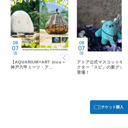
08
08
07
07
FRI
FRI
【AQUARIUM×ART átoa ×
アトア公式マスコットキャ
神戸六甲ミーツ・ア...
クター「スピ」の新グッズ
登場！
チケット購入