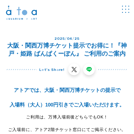
Concept
2025
/
04
/
25
アトアについて
大阪・関西万博チケット提示でお得に！『神
Guide
戸・姫路 ばんぱくーぽん』 ご利用のご案内
館内のご案内
Information
L
e
t’s Sh
a
re!
チケット・
料金
News
お知らせ
アトアでは、大阪・関西万博チケットの提示で
Program
プログラム
入場料（大人）100円引きでご入場いただけます。
Study
ご利用は、万博入場前後どちらでもOK！
学び
Cafe & Shop
ご入場前に、アトア2階チケット窓口にてご掲示ください。
カフェ・
ショップ