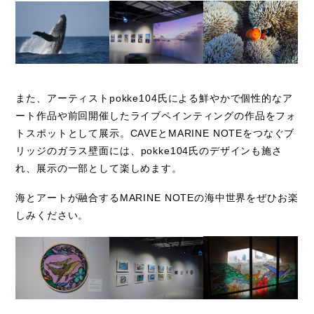
また、アーティスト
pokke104
氏による鮮やかで個性的なア
ート作品や前回開催したライブペインティングの作品をフォ
トスポットとして展示。
CAVE
と
MARINE NOTE
をつなぐブ
リッジのガラス壁面には、
pokke104
氏のデザインも施さ
れ、展示の一部として楽しめます。
海とアートが融合する
MARINE NOTE
の海中世界をぜひお楽
しみください。