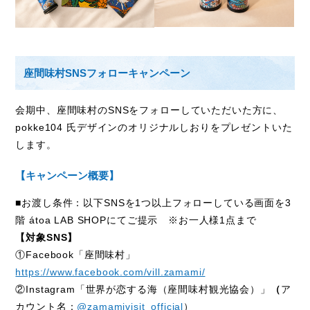
座間味村SNSフォローキャンペーン
会期中、座間味村の
SNSを
フォローしていただいた方に、
pokke104
氏デザインのオリジナルしおりをプレゼントいた
します。
【キャンペーン概要】
■お渡し条件：以下
SNS
を
1
つ以上フォローしている画面を
3
階
átoa LAB SHOPにて
ご提示 ※お一人様
1
点まで
【対象SNS】
①Facebook「座間味村」
https://www.facebook.com/vill.zamami/
②Instagram「世界が恋する海（座間味村観光協会）」
（
ア
カウント名：
@zamamivisit_official
）