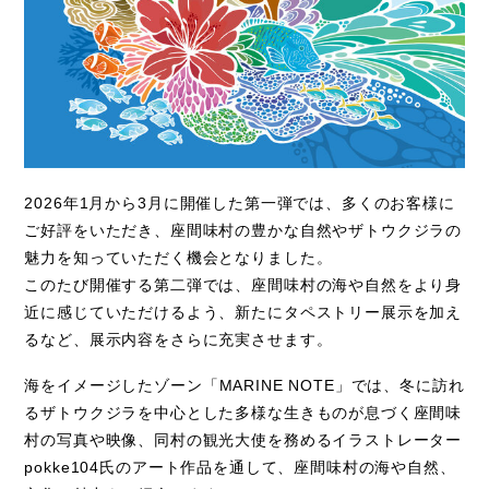
2026年
1
月から
3
月に開催した第一弾では、多くのお客様に
ご好評をいただき、座間味村の豊かな自然やザトウクジラの
魅力を知っていただく機会となりました。
このたび開催する第二弾では、座間味村の海や自然をより身
近に感じていただけるよう、新たにタペストリー展示を加え
るなど、展示内容をさらに充実させます。
海をイメージしたゾーン「
MARINE NOTE
」では、冬に訪れ
るザトウクジラを中心とした多様な生きものが息づく座間味
村の写真や映像、同村の観光大使を務めるイラストレーター
pokke104
氏のアート作品を通して、座間味村の海や自然、