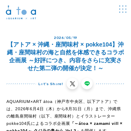
Concept
2026
/
05
/
19
アトアについて
【アトア × 沖縄・座間味村 × pokke104】沖
Guide
縄・座間味村の海と自然を体感できるコラボ
館内のご案内
企画展 ～好評につき、内容をさらに充実さ
Information
せた第二弾の開催が決定！～
チケット・
料金
News
L
e
t’s Sh
a
re!
お知らせ
Program
プログラム
AQUARIUM×ART átoa（神戸市中央区、以下アトア）で
は、
2026
年
6
月
4
日（木）から
8
月
31
日（月）まで、沖縄県
Study
学び
の離島座間味村（以下、座間味村）とイラストレーター
pokke104
氏によるコラボ企画展
「～
átoa × zamami vill ×
Cafe & Shop
カフェ・
ショップ
pokke104
～ クジラの島から
Vol.2
」
を開催します。