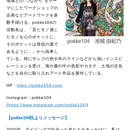
地域との"つながり"をテー
マにしたワークショップの
企画などアートワークを多
数手掛ける。
pokke104
の
活動名は、「見たモノ感じ
たモノを心のポケットに。
そのポケットは発信の源で
あるように。」から由来し
ている。特にサンゴの色や木のラインなどから強いインスピ
レーションを受け、海や森の中の色彩やカタチ、土地の文化
などを自分に取り入れアート作品を製作している。
HP：
https://pokke104.com/
Instagram：
pokke104
(
https://www.instagram.com/pokke104/
)
【
pokke104
氏よりメッセージ】
2000年、ダイビングで出会った魚たちをきっかけに、私は