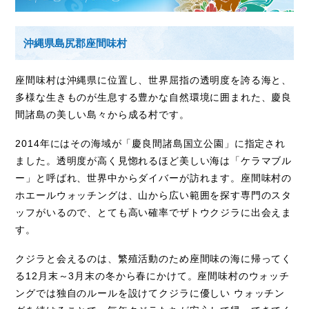
沖縄県島尻郡座間味村
座間味村は沖縄県に位置し、世界屈指の透明度を誇る海と、
多様な生きものが生息する豊かな自然環境に囲まれた、慶良
間諸島の美しい島々から成る村です。
2014年にはその海域が「慶良間諸島国立公園」に指定され
ました。透明度が高く見惚れるほど美しい海は「ケラマブル
ー」と呼ばれ、世界中からダイバーが訪れます。座間味村の
ホエールウォッチングは、山から広い範囲を探す専門のスタ
ッフがいるので、とても高い確率でザトウクジラに出会えま
す。
クジラと会えるのは、繁殖活動のため座間味の海に帰ってく
る
12
月末～
3
月末の冬から春にかけて。座間味村のウォッチ
ングでは独自のルールを設けてクジラに優しい ウォッチン