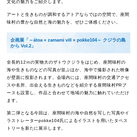
文化の魅力をご紹介します。
アートと生きものが調和するアトアならではの空間で、座間
味村の豊かな自然と海の魅力を、ぜひご体感ください。
企画展「～átoa × zamami vill × pokke104～ クジラの島
から Vol.2」
全長約12ｍの実物大のザトウクジラをはじめ、座間味村の
海や生きものなどの写真が並ぶほか、海中で撮影された映像
が壁面に投影されます。会場内には、座間味村の交通アクセ
スや名所、出会える生きものなどを紹介する座間味村
PR
ブ
ースも設置し、作品と合わせて地域の魅力に触れていただけ
ます。
第二弾となる今回は、座間味村の海や自然を写した写真やイ
ラストレーター
pokke104
氏によるイラストを用いたタペス
トリーを新たに展示します。