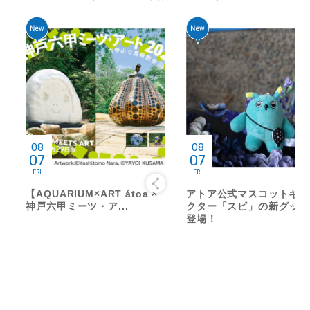
08
08
07
07
FRI
FRI
【AQUARIUM×ART átoa ×
アトア公式マスコットキャ
神戸六甲ミーツ・ア...
クター「スピ」の新グッズ
登場！