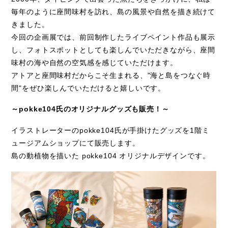
毎年のように座間味村を訪れ、島の風景や自然を描き続けて
きました。
今回の企画展では、前回制作したライブペイント作品も展示
し、フォトスポットとしても楽しんでいただきながら、座間
味村の海や自然の空気感を感じていただけます。
アトアと座間味村だからこそ生まれる、
"
海と島をつなぐ時
間
"
をぜひ楽しんでいただけると嬉しいです。
～pokke104
氏のオリジナルグッズも販売！～
イラストレーターの
pokke104
氏が手掛けたグッズを
1
階ミ
ュージアムショップにて販売します。
島の動植物を描いた
pokke104
オリジナルデザインです。