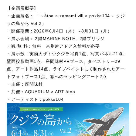
【企画展概要】
・企画展名： 「～
átoa × zamami vill × pokke104
～ クジ
ラの島から
Vol.2
」
・開催期間：
2026
年
6
月
4
日（木）～
8
月
31
日（月）
・展示会場：２階
MARINE NOTE
、
2
階ブリッジ
・観 覧 料：無料 ※別途アトア入館料が必要
・展示数：実物大ザトウクジラ写真1点、写真パネル21点、
壁面投影動画
1
点、座間味村
PR
ブース、タペストリー
29
点、アート作品
14
点、ライブペイントにて制作されたアー
トフォトブース
1
点、窓へのラッピングアート
2
点
・主催：座間味村
・共催：
AQUARIUM
×
ART átoa
・アーティスト：pokke104