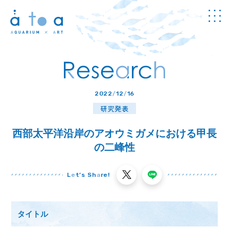
Concept
アトアについて
Guide
2022
/
12
/
16
館内のご案内
研究発表
Information
チケット・
料金
西部太平洋沿岸のアオウミガメにおける甲長
News
の二峰性
お知らせ
Program
プログラム
L
e
t’s Sh
a
re!
Study
学び
タイトル
Cafe & Shop
カフェ・
ショップ