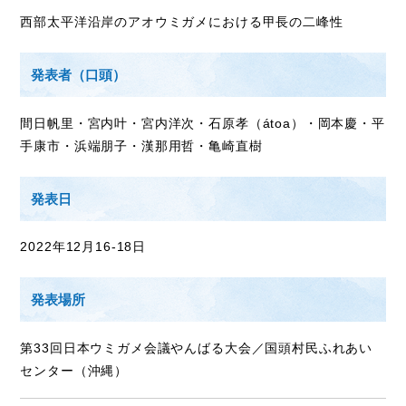
西部太平洋沿岸のアオウミガメにおける甲長の二峰性
Access
アクセス
発表者（口頭）
Q & A
よくあるご質問
間日帆里・宮内叶・宮内洋次・石原孝（átoa）・岡本慶・平
手康市・浜端朋子・漢那用哲・亀崎直樹
発表日
2022年12月16-18日
発表場所
第33回日本ウミガメ会議やんばる大会／国頭村民ふれあい
センター（沖縄）