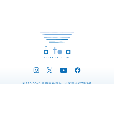
〒650-0041 兵庫県神戸市中央区新港町7番2号
電話：078-771-9393
プレスリリース
運営会社の紹介
プライバシーポリシー
動物取扱業に関する表示
特定商取引法に関する表記
採用情報
リンク集
お問い合わせ