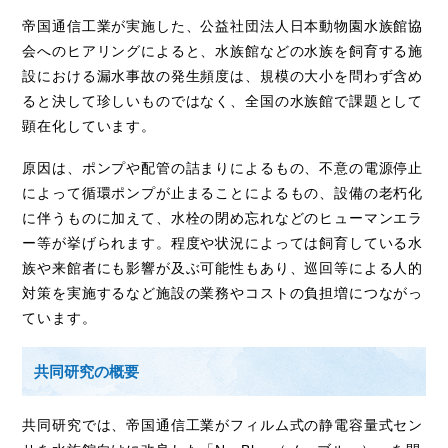
帝国通信工業が実施した、公益社団法人日本動物園水族館協
会へのヒアリングによると、水族館などの水族を飼育する施
設における漏水事故の発生頻度は、規模の大小を問わず含め
ると決して珍しいものではなく、全国の水族館で課題として
顕在化しています。
原因は、ポンプや配管の詰まりによるもの、不意の電源停止
によって循環ポンプが止まることによるもの、設備の老朽化
に伴うものに加えて、水栓の閉め忘れなどのヒューマンエラ
ー等が挙げられます。程度や状況によっては飼育している水
族や来館者にも影響が及ぶ可能性もあり、巡回等による人的
対策を実施するなど施設の業務やコストの負担増につながっ
ています。
共同研究の概要
共同研究では、帝国通信工業がフィルム式の静電容量式セン