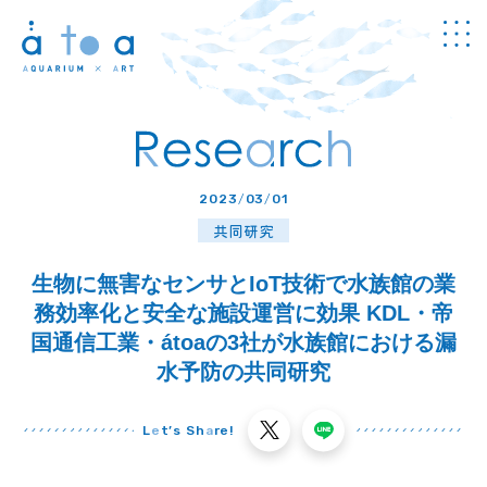
Concept
アトアについて
Guide
2023
/
03
/
01
館内のご案内
共同研究
Information
チケット・
料金
生物に無害なセンサとIoT技術で水族館の業
News
務効率化と安全な施設運営に効果 KDL・帝
お知らせ
国通信工業・átoaの3社が水族館における漏
Program
水予防の共同研究
プログラム
Study
学び
L
e
t’s Sh
a
re!
Cafe & Shop
カフェ・
ショップ