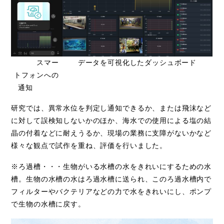
スマー
データを可視化したダッシュボード
トフォンへの
通知
研究では、異常水位を判定し通知できるか、または飛沫など
に対して誤検知しないかのほか、海水での使用による塩の結
晶の付着などに耐えうるか、現場の業務に支障がないかなど
様々な観点で試作を重ね、評価を行いました。
※ろ過槽・・・生物がいる水槽の水をきれいにするための水
槽。生物の水槽の水はろ過水槽に送られ、このろ過水槽内で
フィルターやバクテリアなどの力で水をきれいにし、ポンプ
で生物の水槽に戻す。