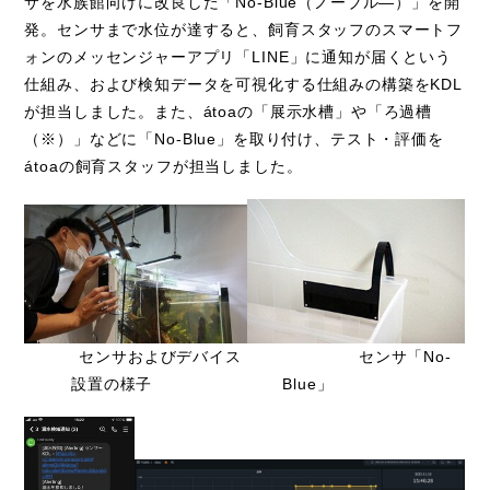
サを水族館向けに改良した「
No-Blue
（ノーブル―）」を開
発。センサまで水位が達すると、飼育スタッフのスマートフ
ォンのメッセンジャーアプリ「
LINE
」に通知が届くという
仕組み、および検知データを可視化する仕組みの構築を
KDL
が担当しました。また、
átoa
の「展示水槽」や「ろ過槽
（※）」などに「
No-Blue
」を取り付け、テスト・評価を
átoa
の飼育スタッフが担当しました。
センサおよびデバイス
センサ「No-
設置の様子
Blue」