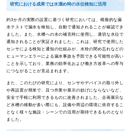
研究における成果では水溜め時の水位検知に活用
約
3
か月の実際の設置に基づく研究においては、模擬的な漏
水テストで漏水を検知し、自動で通知されることが確認でき
ました。また、水槽への水の補充時に使用し、適切な水位で
通知されることが実証されました。これは、研究で使用した
センサによる検知と通知の仕組みが、水栓の閉め忘れなどの
ヒューマンエラーによる漏水事故を予防できる可能性が高い
ことを示しており、業務の効率化および働き方改革への寄与
につながることが見込まれます。
また、このたびの研究により、センサやデバイスの取り外し
や再設置が簡単で、且つ作業や展示の妨げにならないなど、
安全で手軽に利用できるものに改善されました。企画展示な
ど水槽の移動が多い際にも、設備や周辺の環境に依存するこ
となく様々な施設・シーンでの活用が期待できるものとなり
ました。