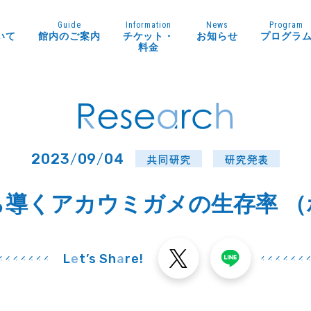
Guide
Information
News
Program
いて
館内のご案内
チケット・
お知らせ
プログラ
料金
2023
/
09
/
04
共同研究
研究発表
ら導くアカウミガメの生存率 （
L
e
t’s Sh
a
re!