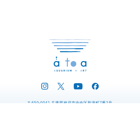
〒650-0041 兵庫県神戸市中央区新港町7番2号
電話：078-771-9393
プレスリリース
運営会社の紹介
プライバシーポリシー
動物取扱業に関する表示
特定商取引法に関する表記
採用情報
リンク集
お問い合わせ