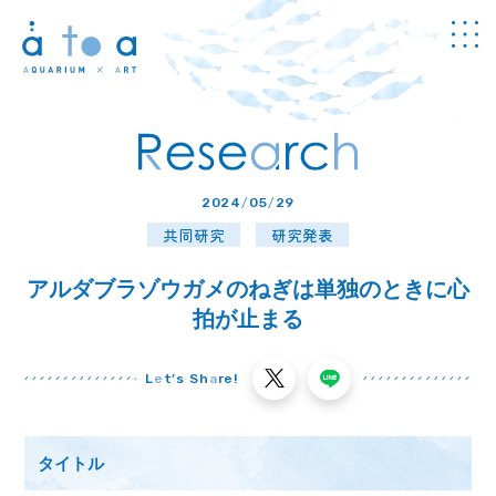
Concept
アトアについて
Guide
2024
/
05
/
29
館内のご案内
共同研究
研究発表
Information
チケット・
料金
アルダブラゾウガメのねぎは単独のときに心
News
拍が止まる
お知らせ
Program
プログラム
L
e
t’s Sh
a
re!
Study
学び
タイトル
Cafe & Shop
カフェ・
ショップ