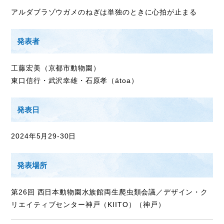
アルダブラゾウガメのねぎは単独のときに心拍が止まる
Access
アクセス
発表者
Q & A
よくあるご質問
工藤宏美（京都市動物園）
東口信行・武沢幸雄・石原孝（átoa）
発表日
2024年5月29-30日
発表場所
第26回 西日本動物園水族館両生爬虫類会議／デザイン・ク
リエイティブセンター神戸（KIITO）（神戸）