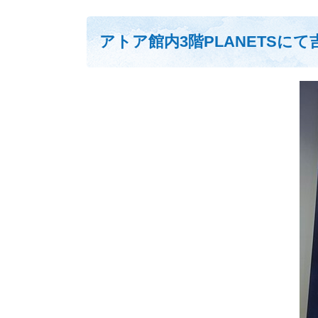
アトア館内
3
階
PLANETS
にて