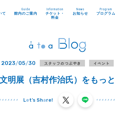
Guide
Information
News
Program
いて
館内のご案内
チケット・
お知らせ
プログラ
料金
2023
/
05
/
30
スタッフのつぶやき
イベント
文明展（吉村作治氏）をもっ
L
e
t’s Sh
a
re!