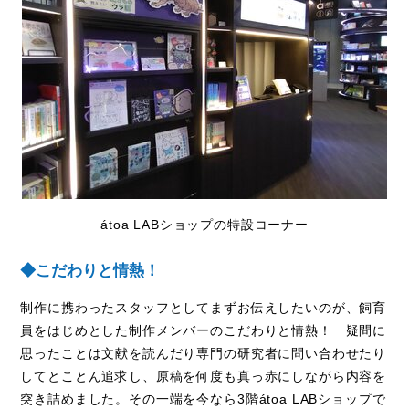
átoa LAB
ショップの特設コーナー
◆こだわりと情熱！
制作に携わったスタッフとしてまずお伝えしたいのが、飼育
員をはじめとした制作メンバーのこだわりと情熱！ 疑問に
思ったことは文献を読んだり専門の研究者に問い合わせたり
してとことん追求し、原稿を何度も真っ赤にしながら内容を
突き詰めました。その一端を今なら
3
階
átoa LAB
ショップで