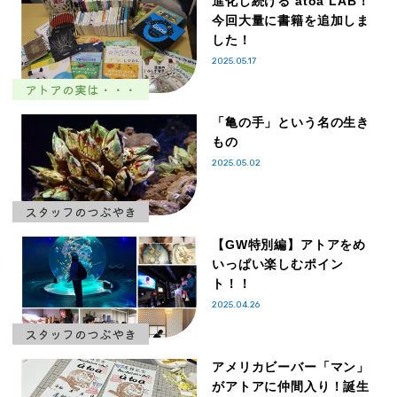
進化し続ける átoa LAB！
今回大量に書籍を追加しま
した！
2025.05.17
アトアの実は・・・
「亀の手」という名の生き
もの
2025.05.02
スタッフのつぶやき
【GW特別編】アトアをめ
いっぱい楽しむポイン
ト！！
2025.04.26
スタッフのつぶやき
アメリカビーバー「マン」
がアトアに仲間入り！誕生