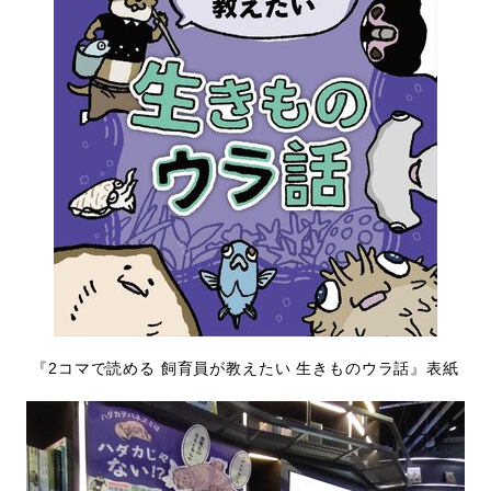
『
2
コマで読める 飼育員が教えたい 生きものウラ話』表紙