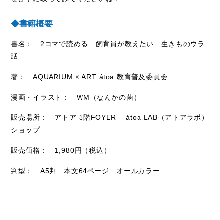
◆書籍概要
書名：
2
コマで読める 飼育員が教えたい 生きものウラ
話
著：
AQUARIUM × ART átoa 教育普及委員会
漫画・イラスト：
WM
（なんかの菌）
販売場所： アトア
3
階
FOYER
átoa LAB
（アトアラボ）
ショップ
販売価格：
1,980
円（税込）
判型：
A5
判 本文
64
ページ オールカラー