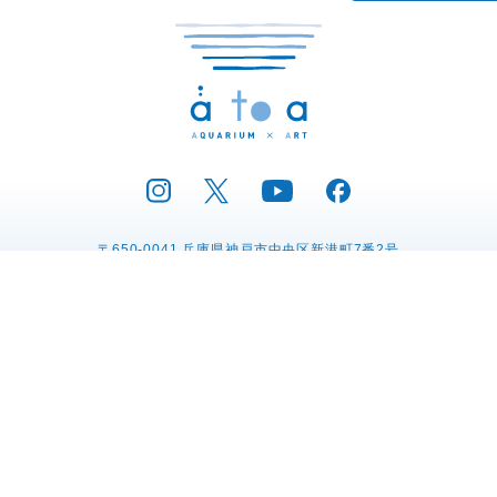
〒650-0041 兵庫県神戸市中央区新港町7番2号
電話：078-771-9393
プレスリリース
運営会社の紹介
プライバシーポリシー
動物取扱業に関する表示
特定商取引法に関する表記
採用情報
リンク集
お問い合わせ
Copyright © atoa.All Rights Reserved.