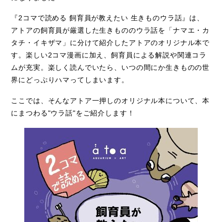
Access
『
2
コマで読める 飼育員が教えたい 生きものウラ話』は、
アクセス
アトアの飼育員が厳選した生きもののウラ話を「ナマエ・カ
タチ・イキザマ」に分けて紹介したアトアのオリジナル本で
Q & A
よくあるご質問
す。楽しい
2
コマ漫画に加え、飼育員による解説や関連コラ
ムが充実。楽しく読んでいたら、いつの間にか生きものの世
界にどっぷりハマってしまいます。
ここでは、そんなアトア一押しのオリジナル本について、本
にまつわる"ウラ話"をご紹介します！