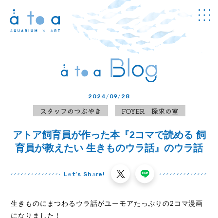
Concept
アトアについて
Guide
館内のご案内
2024
/
09
/
28
Information
スタッフのつぶやき
FOYER 探求の室
チケット・
料金
アトア飼育員が作った本『2コマで読める 飼
News
お知らせ
育員が教えたい 生きものウラ話』のウラ話
Program
プログラム
L
e
t’s Sh
a
re!
Study
学び
生きものにまつわるウラ話がユーモアたっぷりの
2
コマ漫画
Cafe & Shop
になりました！
カフェ・
ショップ