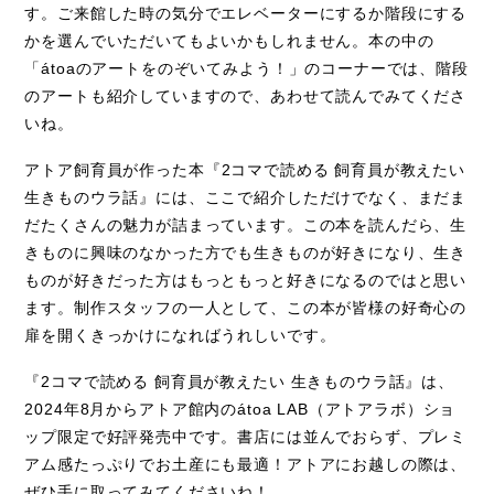
す。ご来館した時の気分でエレベーターにするか階段にする
かを選んでいただいてもよいかもしれません。本の中の
「átoaのアートをのぞいてみよう！」のコーナーでは、階段
のアートも紹介していますので、あわせて読んでみてくださ
いね。
アトア飼育員が作った本『
2
コマで読める 飼育員が教えたい
生きものウラ話』には、ここで紹介しただけでなく、まだま
だたくさんの魅力が詰まっています。この本を読んだら、生
きものに興味のなかった方でも生きものが好きになり、生き
ものが好きだった方はもっともっと好きになるのではと思い
ます。制作スタッフの一人として、この本が皆様の好奇心の
扉を開くきっかけになればうれしいです。
『
2
コマで読める 飼育員が教えたい 生きものウラ話』は、
2024
年
8
月からアトア館内の
átoa LAB
（アトアラボ）ショ
ップ限定で好評発売中です。書店には並んでおらず、プレミ
アム感たっぷりでお土産にも最適！アトアにお越しの際は、
ぜひ手に取ってみてくださいね！