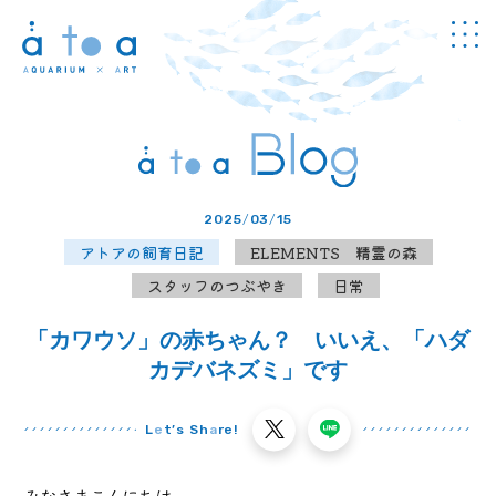
Concept
アトアについて
Guide
館内のご案内
2025
/
03
/
15
Information
アトアの飼育日記
ELEMENTS 精霊の森
チケット・
料金
スタッフのつぶやき
日常
News
お知らせ
「カワウソ」の赤ちゃん？ いいえ、「ハダ
Program
カデバネズミ」です
プログラム
Study
L
e
t’s Sh
a
re!
学び
Cafe & Shop
カフェ・
ショップ
みなさまこんにちは。