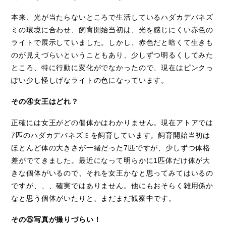
本来、光が当たらないところで生活しているハダカデバネズ
ミの環境に合わせ、飼育開始当初は、光を感じにくい赤色の
ライトで展示していました。しかし、赤色だと暗くて生きも
のが見えづらいということもあり、少しずつ明るくしてみた
ところ、特に行動に変化がでなかったので、現在はピンクっ
ぽい少し怪しげなライトの色になっています。
その④女王はどれ？
正確には女王がどの個体かはわかりません。現在アトアでは
7
匹のハダカデバネズミを飼育しています。飼育開始当初は
ほとんど体の大きさが一緒だった
7
匹ですが、少しずつ体格
差がでてきました。最近になって明らかに
1
匹体だけ体が大
きな個体がいるので、それを女王かなと思ってみてはいるの
ですが、、、確実ではありません。他にもおそらく雑用係か
なと思う個体がいたりと、まだまだ観察中です。
その⑤写真が撮りづらい！