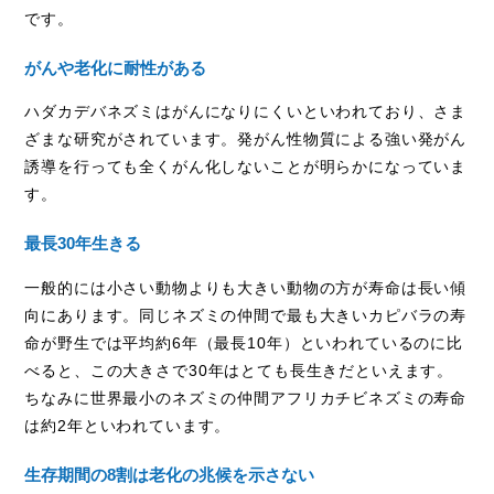
です。
がんや老化に耐性がある
ハダカデバネズミはがんになりにくいといわれており、さま
ざまな研究がされています。発がん性物質による強い発がん
誘導を行っても全くがん化しないことが明らかになっていま
す。
最長30年生きる
一般的には小さい動物よりも大きい動物の方が寿命は長い傾
向にあります。同じネズミの仲間で最も大きいカピバラの寿
命が野生では平均約
6
年（最長
10
年）といわれているのに比
べると、この大きさで
30
年はとても長生きだといえます。
ちなみに世界最小のネズミの仲間アフリカチビネズミの寿命
は約
2
年といわれています。
生存期間の
8
割は老化の兆候を示さない