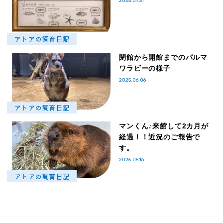
2025.07.31
アトアの飼育日記
閉館から開館までのパルマ
ワラビーの様子
2025.06.06
アトアの飼育日記
マンくん♪来館して2カ月が
経過！！近況のご報告で
す。
2025.05.16
アトアの飼育日記