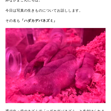
Access
今日は写真の生きものについてお話しします。
アクセス
その名も
「ハダカデバネズミ」
Q & A
よくあるご質問
裸で出っ歯のネズミで「ハダカデバネズミ」と名付けられま