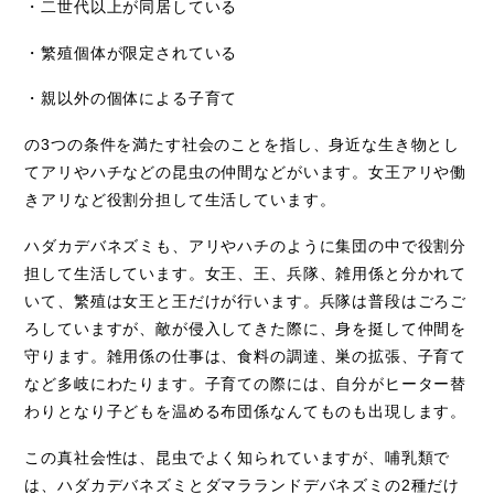
・二世代以上が同居している
・繁殖個体が限定されている
・親以外の個体による子育て
の
3
つの条件を満たす社会のことを指し、身近な生き物とし
てアリやハチなどの昆虫の仲間などがいます。女王アリや働
きアリなど役割分担して生活しています。
ハダカデバネズミも、アリやハチのように集団の中で役割分
担して生活しています。女王、王、兵隊、雑用係と分かれて
いて、繁殖は女王と王だけが行います。兵隊は普段はごろご
ろしていますが、敵が侵入してきた際に、身を挺して仲間を
守ります。雑用係の仕事は、食料の調達、巣の拡張、子育て
など多岐にわたります。子育ての際には、自分がヒーター替
わりとなり子どもを温める布団係なんてものも出現します。
この真社会性は、昆虫でよく知られていますが、哺乳類で
は、ハダカデバネズミとダマラランドデバネズミの
2
種だけ