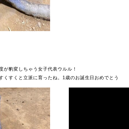
度が豹変しちゃう女子代表ウルル！
すくすくと立派に育ったね。1
歳のお誕生日おめでとう