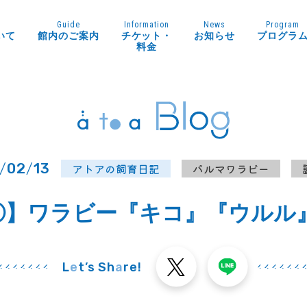
Guide
Information
News
Program
いて
館内のご案内
チケット・
お知らせ
プログラ
料金
/
02
/
13
アトアの飼育日記
パルマワラビー
日①】ワラビー『キコ』『ウルル
L
e
t’s Sh
a
re!