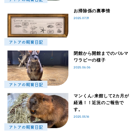
お掃除係の裏事情
2025.07.31
アトアの飼育日記
閉館から開館までのパルマ
ワラビーの様子
2025.06.06
アトアの飼育日記
マンくん♪来館して2カ月が
経過！！近況のご報告で
す。
2025.05.16
アトアの飼育日記