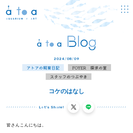
Concept
アトアについて
Guide
館内のご案内
2024
/
08
/
09
Information
アトアの飼育日記
FOYER 探求の室
チケット・
料金
スタッフのつぶやき
News
お知らせ
コケのはなし
Program
プログラム
L
e
t’s Sh
a
re!
Study
学び
皆さんこんにちは。
Cafe & Shop
カフェ・
ショップ