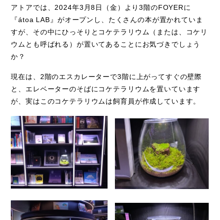
アトアでは、
2024
年
3
月
8
日（金）より3階の
FOYERに
Access
『
átoa LAB
』がオープンし、たくさんの本が置かれていま
アクセス
すが、その中にひっそりとコケテラリウム（または、コケリ
Q & A
ウムとも呼ばれる）が置いてあることにお気づきでしょう
よくあるご質問
か？
現在は、2階のエスカレーターで
3
階に上がってすぐの壁際
と、エレベーターのそばにコケテラリウムを置いています
が、実はこのコケテラリウムは飼育員が作成しています。