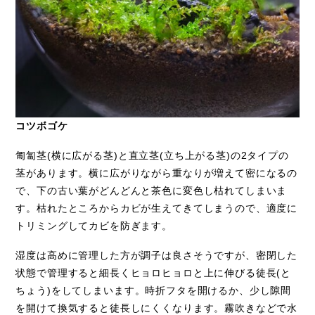
コツボゴケ
匍匐茎
(
横に広がる茎
)
と直立茎
(
立ち上がる茎
)
の
2
タイプの
茎があります。横に広がりながら重なりが増えて密になるの
で、下の古い葉がどんどんと茶色に変色し枯れてしまいま
す。枯れたところからカビが生えてきてしまうので、適度に
トリミングしてカビを防ぎます。
湿度は高めに管理した方が調子は良さそうですが、密閉した
状態で管理すると細長くヒョロヒョロと上に伸びる徒長
(
と
ちょう
)
をしてしまいます。時折フタを開けるか、少し隙間
を開けて換気すると徒長しにくくなります。霧吹きなどで水