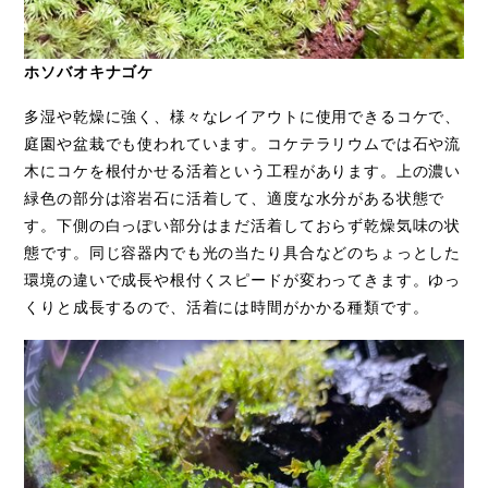
ホソバオキナゴケ
多湿や乾燥に強く、様々なレイアウトに使用できるコケで、
庭園や盆栽でも使われています。コケテラリウムでは石や流
木にコケを根付かせる活着という工程があります。上の濃い
緑色の部分は溶岩石に活着して、適度な水分がある状態で
す。下側の白っぽい部分はまだ活着しておらず乾燥気味の状
態です。同じ容器内でも光の当たり具合などのちょっとした
環境の違いで成長や根付くスピードが変わってきます。ゆっ
くりと成長するので、活着には時間がかかる種類です。