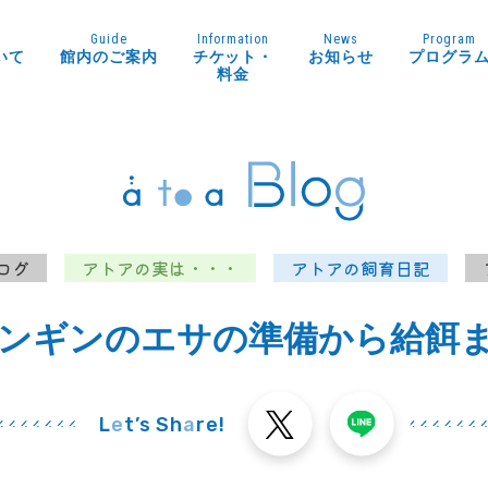
Guide
Information
News
Program
いて
館内のご案内
チケット・
お知らせ
プログラ
料金
ログ
アトアの実は・・・
アトアの飼育日記
ンギンのエサの準備から給餌
L
e
t’s Sh
a
re!