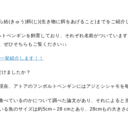
ら
給(きゅう)餌(じ)(
生き物に餌をあげること
)
までをご紹介
ルトペンギンを飼育しており、それぞれ名前がついています
、ぜひそちらもご覧ください↓↓
』を一挙紹介します！！
だけましたか？
現在、アトアのフンボルトペンギンにはアジとシシャモを
食べているのかについて調べた論文があり、それによると
いる魚のサイズは約5
cm
～
28 cm
とあり、
28cm
もの大きさ