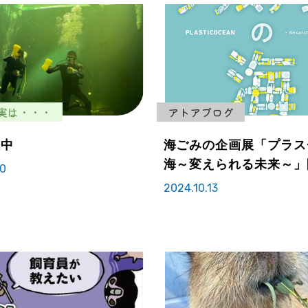
実は・・・
アトアブログ
練中
海ごみの企画展「プラス
海～変えられる未来～」
20
2024.10.13