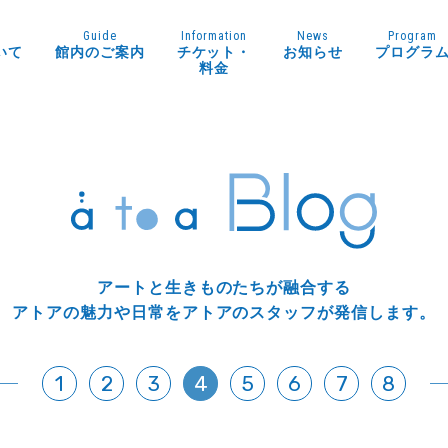
Guide
Information
News
Program
いて
館内のご案内
チケット・
お知らせ
プログラ
料金
アートと生きものたちが融合する
アトアの魅力や日常をアトアのスタッフが発信します。
1
2
3
4
5
6
7
8