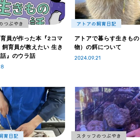
のつぶやき
アトアの飼育日記
育員が作った本『2コマ
アトアで暮らす生きもの
 飼育員が教えたい 生き
物）の餌について
ラ話』のウラ話
2024.09.21
28
飼育日記
スタッフのつぶやき