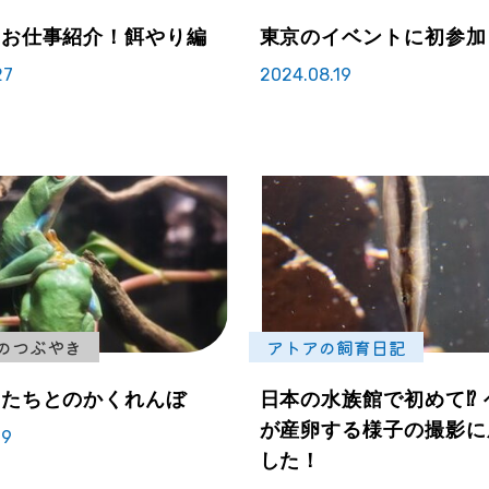
のお仕事紹介！餌やり編
東京のイベントに初参加
27
2024.08.19
のつぶやき
アトアの飼育日記
のたちとのかくれんぼ
日本の水族館で初めて⁉
が産卵する様子の撮影に
29
した！